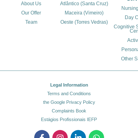
About Us
Atlântico (Santa Cruz)
Nursin
Our Offer
Maceira (Vimeiro)
Day C
Team
Oeste (Torres Vedras)
Cognitive 
Cen
Activ
Person
Other S
Legal Information
Terms and Conditions
the Google Privacy Policy
Complaints Book
Estágios Profissionais IEFP