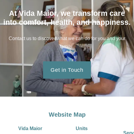
At Vida Maior, we transform care
into comfort, health, and happiness.
Contact us to discover what we can do for you and your
family.
Get in Touch
Website Map
Vida Maior
Units
Serv