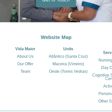
Get in Touch
Website Map
Vida Maior
Units
Serv
About Us
Atlântico (Santa Cruz)
Nursin
Our Offer
Maceira (Vimeiro)
Day C
Team
Oeste (Torres Vedras)
Cognitive 
Cen
Activ
Person
Other S