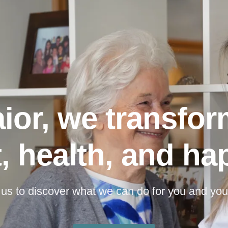
ior, we transfor
, health, and ha
us to discover what we can do for you and you