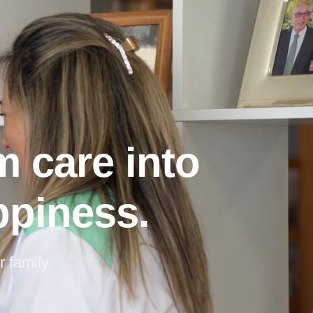
m care into
ppiness.
r family.