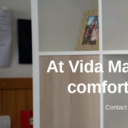
At Vida Ma
comfort
Contact 