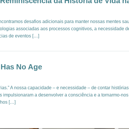
Reminiscência da História de Vida n
contramos desafios adicionais para manter nossas mentes sa
logias associadas aos processos cognitivos, a necessidade de
cias de eventos […]
n Has No Age
órias.” A nossa capacidade – e necessidade – de contar históri
os impulsionaram a desenvolver a consciência e a tornarmo-no
nhos […]