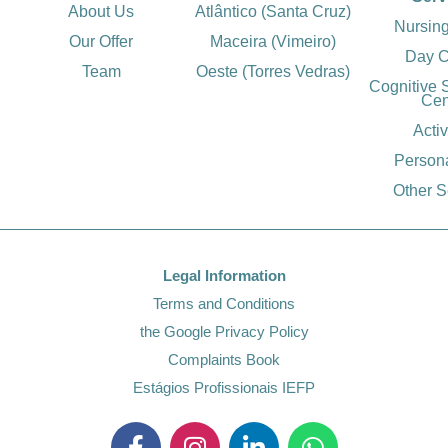
About Us
Atlântico (Santa Cruz)
Nursin
Our Offer
Maceira (Vimeiro)
Day C
Team
Oeste (Torres Vedras)
Cognitive 
Cen
Activ
Person
Other S
Legal Information
Terms and Conditions
the Google Privacy Policy
Complaints Book
Estágios Profissionais IEFP