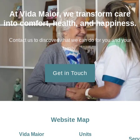
At Vida Maior, we transform care
into comfort, health, and happiness.
Contact us to discover what we can do for you and your
family.
Get in Touch
Website Map
Vida Maior
Units
Serv