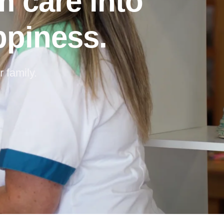
m care into
ppiness.
r family.