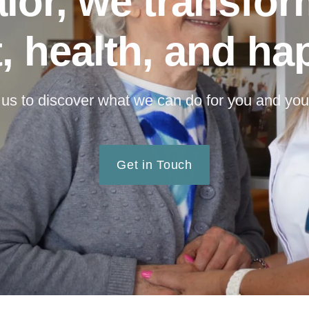
ior, we transfor
, health, and ha
us to discover what we can do for you and you
Get in Touch