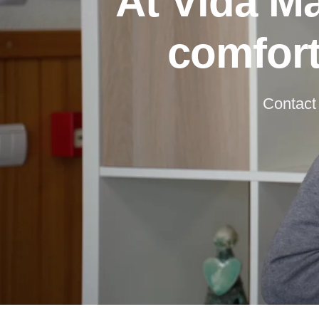
At Vida Ma
comfort
Contact 