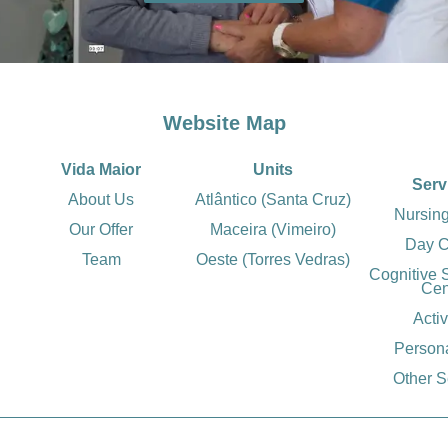
Website Map
Vida Maior
Units
Serv
About Us
Atlântico (Santa Cruz)
Nursin
Our Offer
Maceira (Vimeiro)
Day C
Team
Oeste (Torres Vedras)
Cognitive 
Cen
Activ
Person
Other S