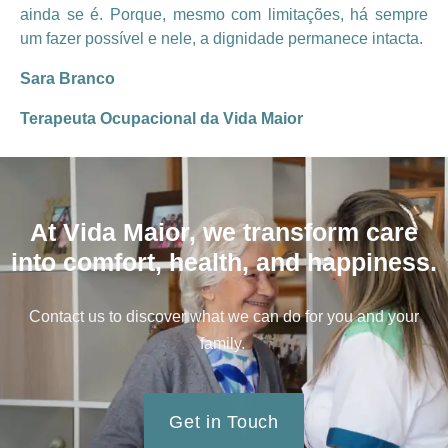
ainda se é. Porque, mesmo com limitações, há sempre
um fazer possível e nele, a dignidade permanece intacta.
Sara Branco
Terapeuta Ocupacional da Vida Maior
At Vida Maior, we transform care
into comfort, health, and happiness.
Contact us to discover what we can do for you and your
family.
Get in Touch