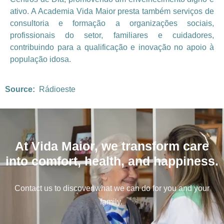
ativo. A Academia Vida Maior presta também serviços de
consultoria e formação a organizações sociais,
profissionais do setor, familiares e cuidadores,
contribuindo para a qualificação e inovação no apoio à
população idosa.
Source:
Rádioeste
At Vida Maior, we transform care
into comfort, health, and happiness.
Contact us to discover what we can do for you and your
family.