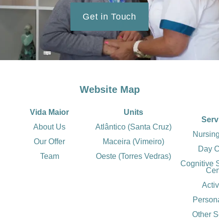
Get in Touch
Website Map
Vida Maior
Units
Serv
About Us
Atlântico (Santa Cruz)
Nursin
Our Offer
Maceira (Vimeiro)
Day C
Team
Oeste (Torres Vedras)
Cognitive 
Cen
Activ
Person
Other S