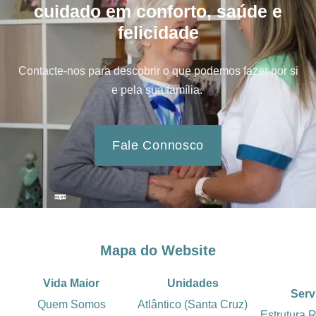
cuidado em conforto, saúde e
felicidade
Contacte-nos para descobrir o que podemos fazer por si
e pela sua família.
Fale Connosco
Mapa do Website
Vida Maior
Unidades
Serv
Quem Somos
Atlântico (Santa Cruz)
Estrutura 