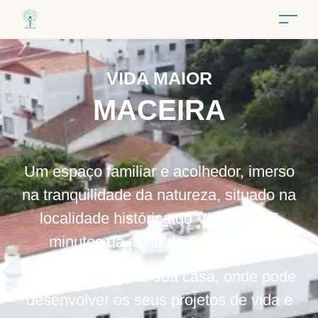
VIDA MAIOR
MACEIRA
Um espaço familiar e acolhedor, imerso
na tranquilidade da natureza, situado na
localidade histórica do Vimeiro, a 5
minutos da praia de Santa Cruz.
Faça deste lugar a sua casa, onde pode
desenvolver os seus projetos de vida e