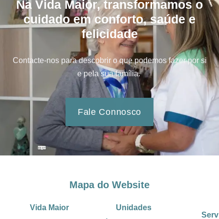
Na Vida Maior, transformamos o
cuidado em conforto, saúde e
felicidade
Contacte-nos para descobrir o que podemos fazer por si
e pela sua família.
Fale Connosco
Mapa do Website
Vida Maior
Unidades
Serv