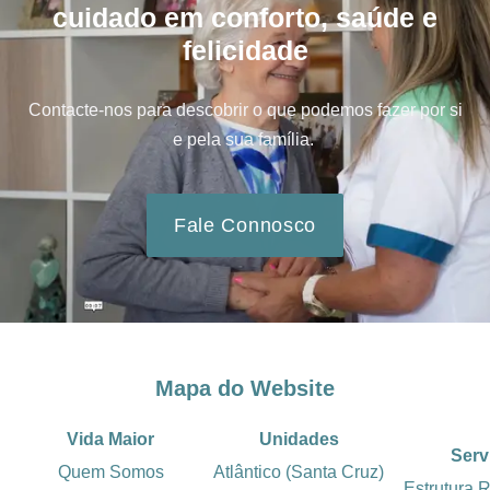
cuidado em conforto, saúde e
felicidade
Contacte-nos para descobrir o que podemos fazer por si
e pela sua família.
Fale Connosco
Mapa do Website
Vida Maior
Unidades
Serv
Quem Somos
Atlântico (Santa Cruz)
Estrutura 