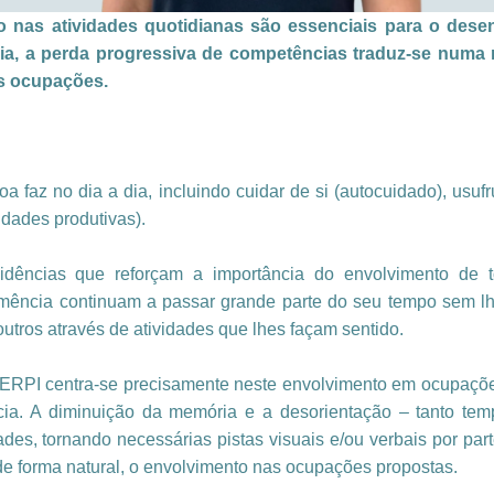
to nas atividades quotidianas são essenciais para o des
, a perda progressiva de competências traduz-se numa 
as ocupações.
az no dia a dia, incluindo cuidar de si (autocuidado), usufrui
idades produtivas).
vidências que reforçam a importância do envolvimento d
emência continuam a passar grande parte do seu tempo sem l
tros através de atividades que lhes façam sentido.
ERPI centra-se precisamente neste envolvimento em ocupações 
ia. A diminuição da memória e a desorientação – tanto tem
idades, tornando necessárias pistas visuais e/ou verbais por p
, de forma natural, o envolvimento nas ocupações propostas.