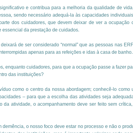
ignificativo e contribua para a melhoria da qualidade de vid
pessoa, sendo necessário adequá-la às capacidades individuai
arte dos cuidadores, que devem deixar de ver a ocupação c
 essencial da prestação de cuidados.
deixará de ser considerado “normal” que as pessoas nas ER
nterrompidas apenas para as refeições e idas à casa de banho.
 enquanto cuidadores, para que a ocupação passe a fazer part
ro das instituições?
divíduo como o centro da nossa abordagem; conhecê-lo como u
apacidades – para que a escolha das atividades seja adequad
o da atividade, o acompanhamento deve ser feito sem crítica
emência, o nosso foco deve estar no processo e não o produt