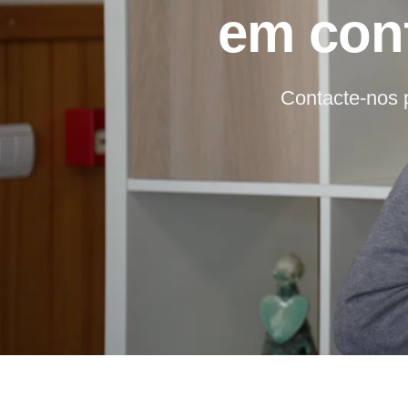
em conf
Contacte-nos p