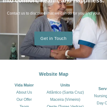
into comfort, health, and happiness.
Contact us to discover what we can do for you and your
family.
Get in Touch
Website Map
Vida Maior
Units
Serv
About Us
Atlântico (Santa Cruz)
Nursin
Our Offer
Maceira (Vimeiro)
Day C
Team
Oeste (Torres Vedras)