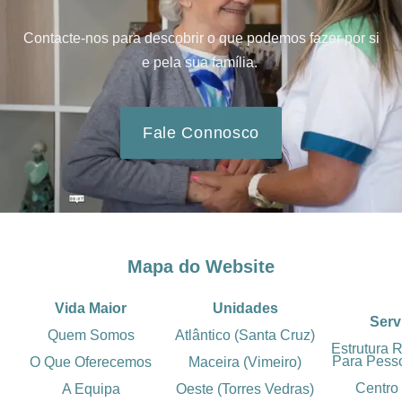
Contacte-nos para descobrir o que podemos fazer por si
e pela sua família.
Fale Connosco
Mapa do Website
Vida Maior
Unidades
Serv
Quem Somos
Atlântico (Santa Cruz)
Estrutura 
Para Pess
O Que Oferecemos
Maceira (Vimeiro)
Centro
A Equipa
Oeste (Torres Vedras)