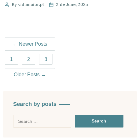
capacidade que cada pessoa tem de aceder, compreender,
By vidamaior.pt
2 de June, 2025
avaliar e aplicar informação sobre saúde para tomar
decisões informadas e responsáveis. Esta competência
influencia diretamente a forma como cada pessoa cuida
[…]
←
Newer
Posts
1
2
3
Older
Posts
→
Search by posts