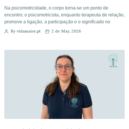
Na psicomotricidade, o corpo torna-se um ponto de
encontro: o psicomotricista, enquanto terapeuta de relação,
promove a ligação, a participação e o significado no
processo de envelhecimento. Envelhecer é um processo
By vidamaior.pt
2 de May, 2026
de mudança. O corpo transforma-se, os ritmos abrandam e,
muitas vezes, o dia a dia perde alguma da dinâmica que
antes era parte integrante […]