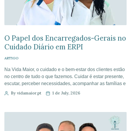
O Papel dos Encarregados-Gerais no
Cuidado Diário em ERPI
ARTIGO
Na Vida Maior, o cuidado e o bem-estar dos clientes estão
no centro de tudo o que fazemos. Cuidar é estar presente,
escutar, perceber necessidades, acompanhar as famílias e
garantir que cada cliente se sente respeitado, seguro e
By vidamaior.pt
1 de July, 2026
bem cuidado. É neste cuidado diário, muitas vezes feito de
pequenos gestos, que o papel dos encarregados-gerais
[…]