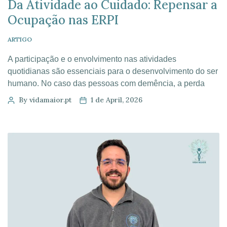
Da Atividade ao Cuidado: Repensar a
Ocupação nas ERPI
ARTIGO
A participação e o envolvimento nas atividades
quotidianas são essenciais para o desenvolvimento do ser
humano. No caso das pessoas com demência, a perda
progressiva de competências traduz-se numa maior
By vidamaior.pt
1 de April, 2026
dificuldade em manter um envolvimento satisfatório nessas
ocupações. Mas, afinal, o que são ocupações? Ocupação
é tudo o que uma pessoa faz no dia a […]