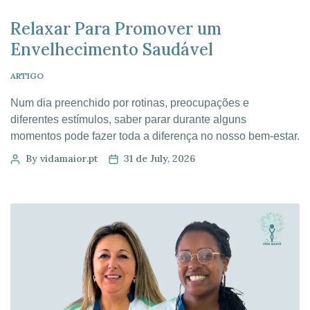
Relaxar Para Promover um
Envelhecimento Saudável
ARTIGO
Num dia preenchido por rotinas, preocupações e
diferentes estímulos, saber parar durante alguns
momentos pode fazer toda a diferença no nosso bem-estar.
Abrandar ajuda-nos a aliviar a tensão, a recuperar a
By vidamaior.pt
31 de July, 2026
tranquilidade e a sentir um maior equilíbrio entre o corpo e
a mente. Este processo contribui para diminuir o estado de
tensão física e […]