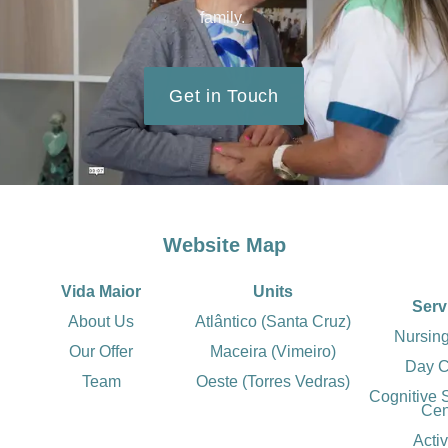
family.
Get in Touch
Website Map
Vida Maior
Units
Serv
About Us
Atlântico (Santa Cruz)
Nursin
Our Offer
Maceira (Vimeiro)
Day C
Team
Oeste (Torres Vedras)
Cognitive 
Cen
Activ