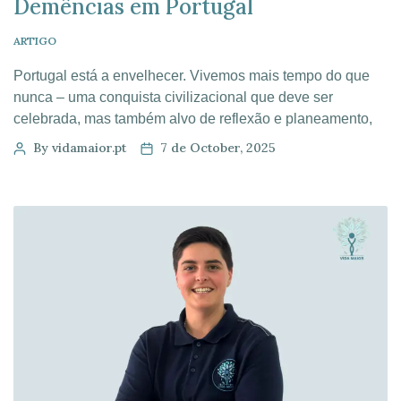
Demências em Portugal
ARTIGO
Portugal está a envelhecer. Vivemos mais tempo do que
nunca – uma conquista civilizacional que deve ser
celebrada, mas também alvo de reflexão e planeamento,
para garantir a sua sustentabilidade no futuro. A
By vidamaior.pt
7 de October, 2025
longevidade é, antes de mais, uma boa notícia: significa
mais tempo de vida, de relações, de aprendizagens e de
contributo à sociedade. […]