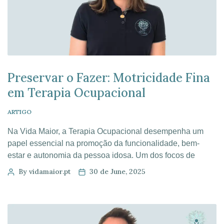
Preservar o Fazer: Motricidade Fina
em Terapia Ocupacional
ARTIGO
Na Vida Maior, a Terapia Ocupacional desempenha um
papel essencial na promoção da funcionalidade, bem-
estar e autonomia da pessoa idosa. Um dos focos de
intervenção mais relevantes no dia a dia é a motricidade
By vidamaior.pt
30 de June, 2025
fina, a capacidade de realizar movimentos precisos com as
mãos e dedos, tão necessária para tarefas tão simples
como abotoar uma […]