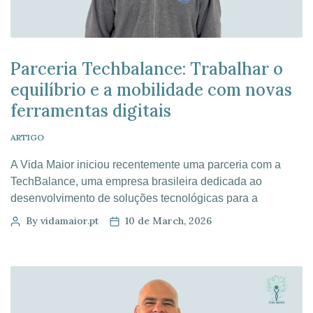
Parceria Techbalance: Trabalhar o
equilíbrio e a mobilidade com novas
ferramentas digitais
ARTIGO
A Vida Maior iniciou recentemente uma parceria com a
TechBalance, uma empresa brasileira dedicada ao
desenvolvimento de soluções tecnológicas para a
promoção da mobilidade e prevenção de quedas na
By vidamaior.pt
10 de March, 2026
população adulta. No âmbito desta colaboração, está a
decorrer um projeto piloto nas unidades da Vida Maior,
com o objetivo de testar a aplicação TechBalance em […]