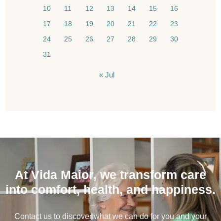
10
11
12
13
14
15
16
17
18
19
20
21
22
23
24
25
26
27
28
29
30
31
« Jul
At Vida Maior, we transform care
into comfort, health, and happiness.
Contact us to discover what we can do for you and your